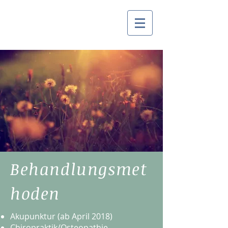
Behandlungsmet
hoden
Akupunktur (ab April 2018)
Chiropraktik/Osteopathie