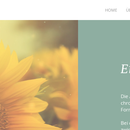
HOME
Ü
E
Die
chr
For
Bei
zwi