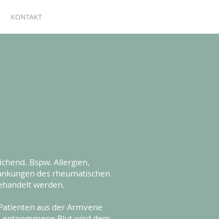
KONTAKT
chend. Bspw. Allergien,
rankungen des rheumatischen
ehandelt werden.
 Patienten aus der Armvene
Das entnommene Blut wird dem