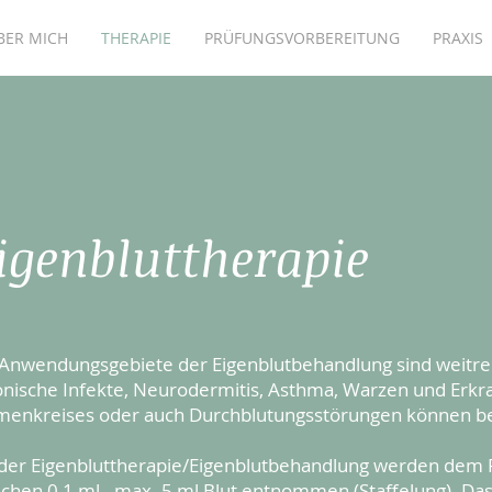
BER MICH
THERAPIE
PRÜFUNGSVORBEREITUNG
PRAXIS
igenbluttherapie
 Anwendungsgebiete der Eigenblutbehandlung sind weitrei
onische Infekte, Neurodermitis, Asthma, Warzen und Erk
menkreises oder auch Durchblutungsstörungen können b
 der Eigenbluttherapie/Eigenblutbehandlung werden dem
schen 0,1 ml - max. 5 ml Blut entnommen (Staffelung). 