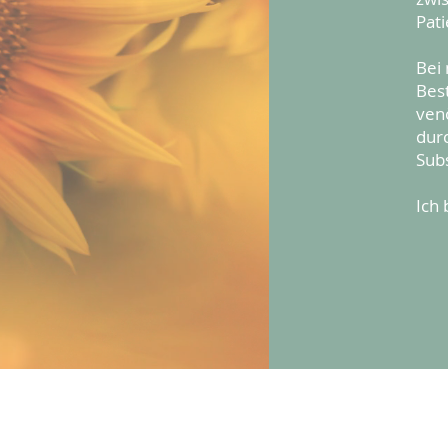
Pati
Bei
Bes
ven
dur
Subs
Ich 